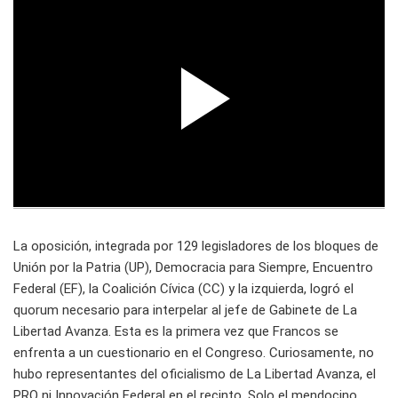
La oposición, integrada por 129 legisladores de los bloques de
Unión por la Patria (UP), Democracia para Siempre, Encuentro
Federal (EF), la Coalición Cívica (CC) y la izquierda, logró el
quorum necesario para interpelar al jefe de Gabinete de La
Libertad Avanza. Esta es la primera vez que Francos se
enfrenta a un cuestionario en el Congreso. Curiosamente, no
hubo representantes del oficialismo de La Libertad Avanza, el
PRO ni Innovación Federal en el recinto. Solo el mendocino