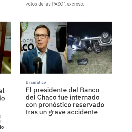
votos de las PASO", expresó.
Dramático
El presidente del Banco
el
del Chaco fue internado
do
con pronóstico reservado
tras un grave accidente
a
l
io