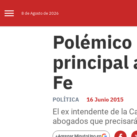
8 de
Agosto
de 2026
Polémico 
principal
Fe
POLÍTICA
16 Junio 2015
El ex intendente de la C
abogados que precisará e
+
Agregar MinutoUno en