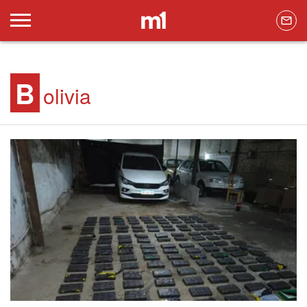
B
olivia