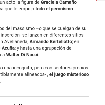
n acto la figura de
Graciela Camaño
ca que lo empuja
todo el peronismo
ctos del massismo –o que se cuelgan de su
nserción- se lanzan en diferentes sitios.
en Avellaneda,
Armando Bertellotto
; en
s Acuña
; y hasta una agrupación de
a a
Walter Di Nucci
.
o una incógnita, pero con sectores propios
 tibiamente alineados- ,
el juego misterioso
.