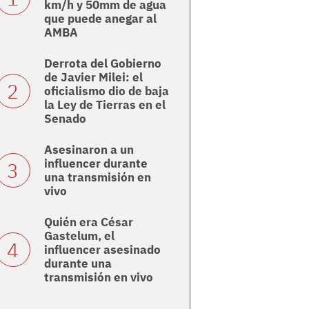
km/h y 50mm de agua
que puede anegar al
AMBA
Derrota del Gobierno
de Javier Milei: el
oficialismo dio de baja
la Ley de Tierras en el
Senado
Asesinaron a un
influencer durante
una transmisión en
vivo
Quién era César
Gastelum, el
influencer asesinado
durante una
transmisión en vivo