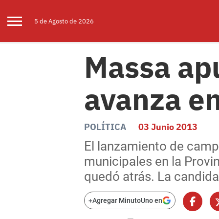
5 de
Agosto
de 2026
Massa apu
avanza en
POLÍTICA
03 Junio 2013
El lanzamiento de camp
municipales en la Provin
quedó atrás. La candida
+
Agregar MinutoUno en