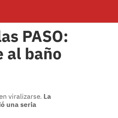
 las PASO:
e al baño
en viralizarse.
La
ió una seria