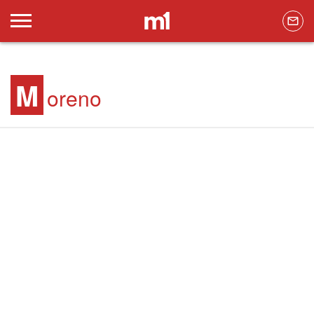
M
oreno