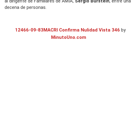
al dirigente de Familiares de AMIA,
Sergio Burstein
, entre una
decena de personas.
12466-09-83MACRI Confirma Nulidad Vista 346
by
MinutoUno.com