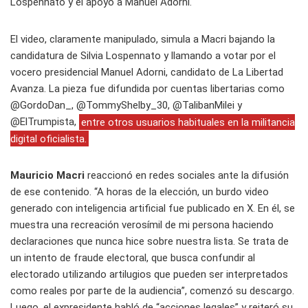
Lospennato y el apoyo a Manuel Adorni.
El video, claramente manipulado, simula a Macri bajando la
candidatura de Silvia Lospennato y llamando a votar por el
vocero presidencial Manuel Adorni, candidato de La Libertad
Avanza. La pieza fue difundida por cuentas libertarias como
@GordoDan_, @TommyShelby_30, @TalibanMilei y
@ElTrumpista,
entre otros usuarios habituales en la militancia
digital oficialista.
Mauricio Macri
reaccionó en redes sociales ante la difusión
de ese contenido. “A horas de la elección, un burdo video
generado con inteligencia artificial fue publicado en X. En él, se
muestra una recreación verosímil de mi persona haciendo
declaraciones que nunca hice sobre nuestra lista. Se trata de
un intento de fraude electoral, que busca confundir al
electorado utilizando artilugios que pueden ser interpretados
como reales por parte de la audiencia”, comenzó su descargo.
Luego, el expresidente habló de “acciones legales” y reiteró su