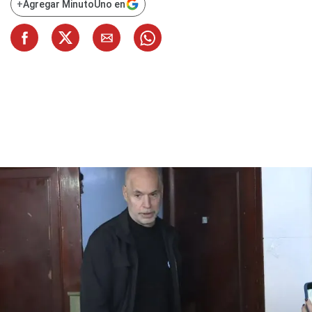
+
Agregar MinutoUno en