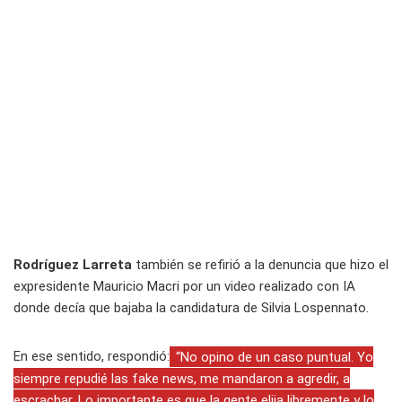
Rodríguez Larreta
también se refirió a la denuncia que hizo el
expresidente Mauricio Macri por un video realizado con IA
donde decía que bajaba la candidatura de Silvia Lospennato.
En ese sentido, respondió:
“No opino de un caso puntual. Yo
siempre repudié las fake news, me mandaron a agredir, a
escrachar. Lo importante es que la gente elija libremente y lo