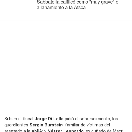
Sabbatella calificó como "muy grave" el
allanamiento a la Afsca
Si bien el fiscal
Jorge Di Lello
pidió el sobreseimiento, los
querellantes
Sergio Burstein
, familiar de víctimas del
atentado a la AMIA; y
Néstor Leonardo
, ex cuñado de Macri,