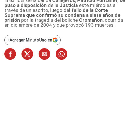
El ex líder de la banda
Callejeros
,
Patricio Fontanet
,
se
puso a disposición
de la
Justicia
este miércoles a
través de un escrito, luego del
fallo de la Corte
Suprema que confirmó su condena a siete años de
prisión
por la tragedia del boliche
Cromañon
, ocurrida
en diciembre de 2004 y que provocó 193 muertes.
+
Agregar MinutoUno en