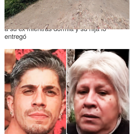
Horror
Brutal femicidio en Virrey del Pino: degolló
a su ex mientras dormía y su hija lo
entregó
Tenía 14 años
Femicidio de Agostina Vega: piden la