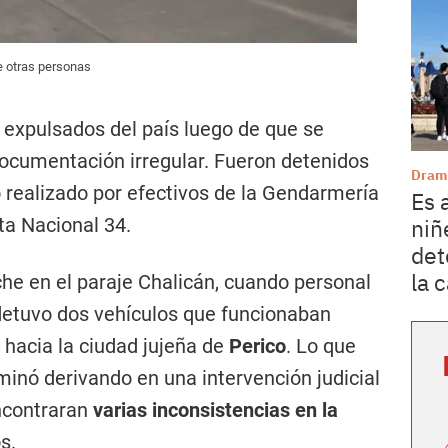
e otras personas
expulsados del país luego de que se
documentación irregular. Fueron detenidos
Dram
o realizado por efectivos de la Gendarmería
Es 
ta Nacional 34.
niñ
det
la 
che en el paraje Chalicán, cuando personal
detuvo dos vehículos que funcionaban
 hacia la ciudad jujeña de
Perico
. Lo que
rminó derivando en una intervención judicial
ncontraran
varias inconsistencias en la
s.