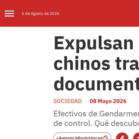
6 de
Agosto
de 2026
Expulsan 
chinos tr
documento
SOCIEDAD
08 Mayo 2026
Efectivos de Gendarmer
de control. Qué descub
+
Agregar MinutoUno en