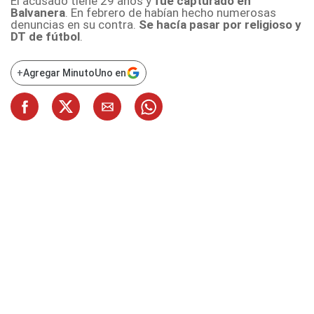
El acusado tiene 29 años y
fue capturado en
Balvanera
. En febrero de habían hecho numerosas
denuncias en su contra.
Se hacía pasar por religioso y
DT de fútbol
.
+
Agregar MinutoUno en