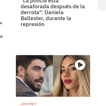
"La policía está
desaforada después de la
derrota": Daniela
Ballester, durante la
represión
da
ja
¿Qué dijo?