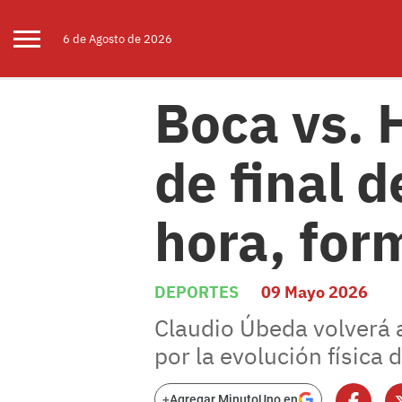
6 de
Agosto
de 2026
Boca vs. 
de final 
hora, for
DEPORTES
09 Mayo 2026
Claudio Úbeda volverá 
por la evolución física 
+
Agregar MinutoUno en