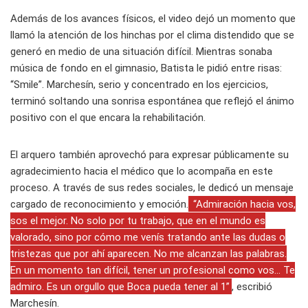
Además de los avances físicos, el video dejó un momento que
llamó la atención de los hinchas por el clima distendido que se
generó en medio de una situación difícil. Mientras sonaba
música de fondo en el gimnasio, Batista le pidió entre risas:
“Smile”. Marchesín, serio y concentrado en los ejercicios,
terminó soltando una sonrisa espontánea que reflejó el ánimo
positivo con el que encara la rehabilitación.
El arquero también aprovechó para expresar públicamente su
agradecimiento hacia el médico que lo acompaña en este
proceso. A través de sus redes sociales, le dedicó un mensaje
cargado de reconocimiento y emoción.
“Admiración hacia vos,
sos el mejor. No solo por tu trabajo, que en el mundo es
valorado, sino por cómo me venís tratando ante las dudas o
tristezas que por ahí aparecen. No me alcanzan las palabras.
En un momento tan difícil, tener un profesional como vos... Te
admiro. Es un orgullo que Boca pueda tener al 1”
, escribió
Marchesín.