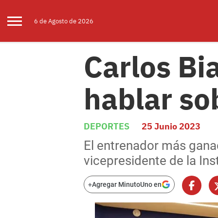
6 de
Agosto
de 2026
Carlos Bi
hablar so
DEPORTES
25 Junio 2023
El entrenador más ganad
vicepresidente de la Inst
+
Agregar MinutoUno en