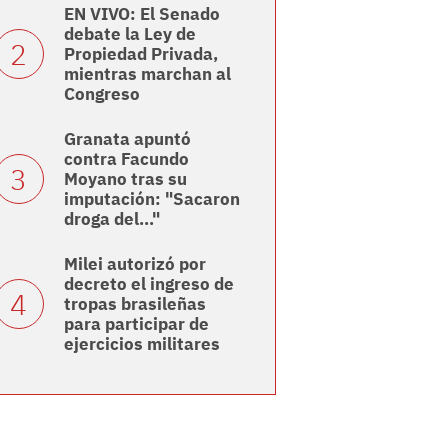
EN VIVO: El Senado
debate la Ley de
Propiedad Privada,
mientras marchan al
Congreso
Granata apuntó
contra Facundo
Moyano tras su
imputación: "Sacaron
droga del..."
Milei autorizó por
decreto el ingreso de
tropas brasileñas
para participar de
ejercicios militares