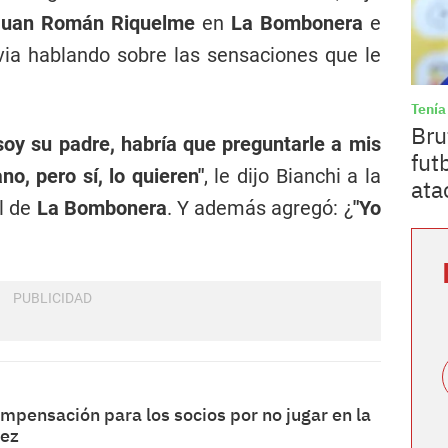
uan Román Riquelme
en
La Bombonera
e
via hablando sobre las sensaciones que le
Tenía
Bru
y su padre, habría que preguntarle a mis
fut
o, pero sí, lo quieren"
, le dijo Bianchi a la
ata
l de
La Bombonera
. Y además agregó: ¿
"Yo
mpensación para los socios por no jugar en la
lez