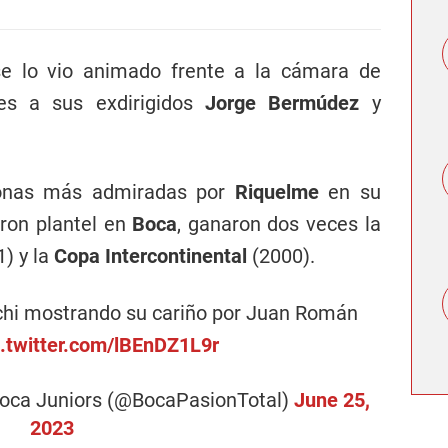
se lo vio animado frente a la cámara de
nes a sus exdirigidos
Jorge Bermúdez
y
sonas más admiradas por
Riquelme
en su
eron plantel en
Boca
, ganaron dos veces la
) y la
Copa Intercontinental
(2000).
nchi mostrando su cariño por Juan Román
c.twitter.com/lBEnDZ1L9r
ca Juniors (@BocaPasionTotal)
June 25,
2023