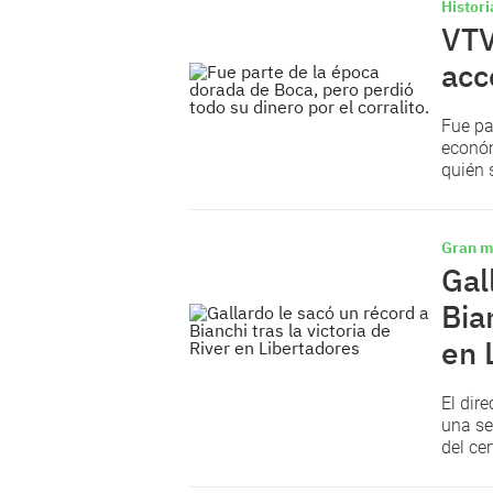
Histori
VTV
acc
Fue pa
económ
quién 
Gran m
Gal
Bia
en 
El dire
una se
del ce