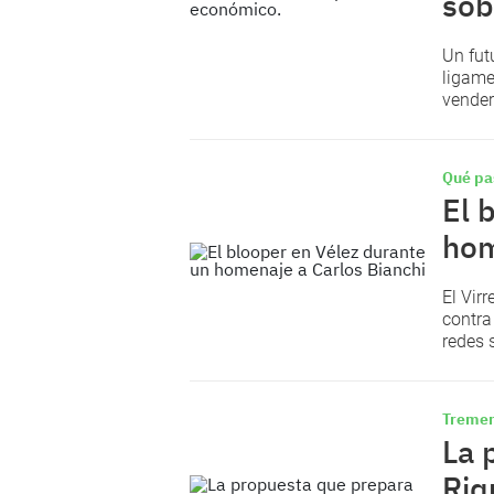
sob
Un fut
ligame
vender
Qué pa
El 
hom
El Vir
contra
redes 
Treme
La 
Riq