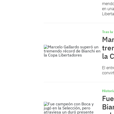
mendoc
en una
Libert
Tras la
Mar
tre
la 
El ent
convir
Histori
Fue
Bia