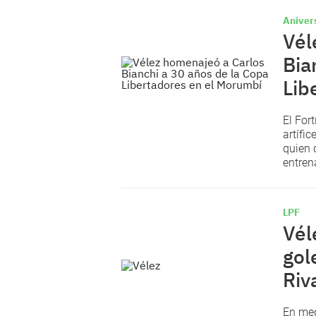
Aniver
Vél
Bia
Lib
El For
artífi
quien 
entren
LPF
Vél
gol
Riv
En med