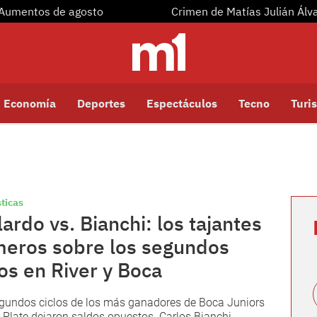
Aumentos de agosto
Crimen de Matías Julián Álv
Economía
Deportes
Espectáculos
Tecno
Turis
ticas
lardo vs. Bianchi: los tajantes
eros sobre los segundos
los en River y Boca
gundos ciclos de los más ganadores de Boca Juniors
r Plate dejaron saldos opuestos. Carlos Bianchi