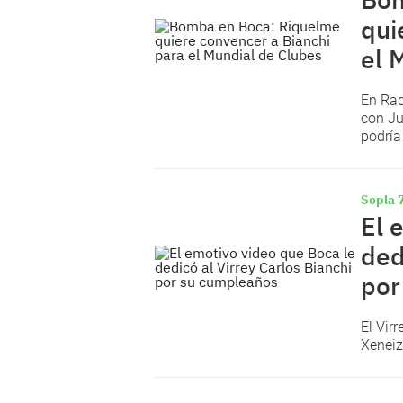
qui
el 
En Rad
con Ju
podría
Sopla 7
El 
ded
por
El Vir
Xeneiz