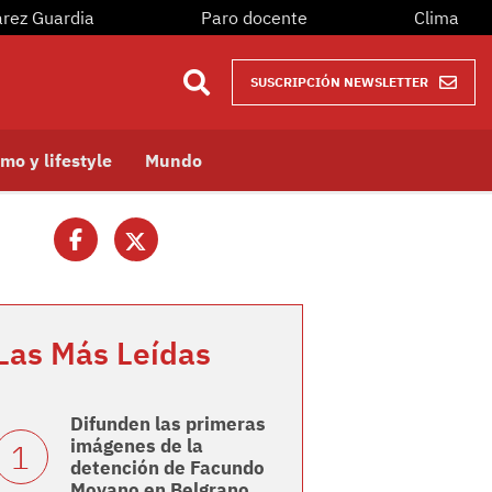
arez Guardia
Paro docente
Clima
SUSCRIPCIÓN NEWSLETTER
mo y lifestyle
Mundo
Las Más Leídas
Difunden las primeras
imágenes de la
detención de Facundo
Moyano en Belgrano