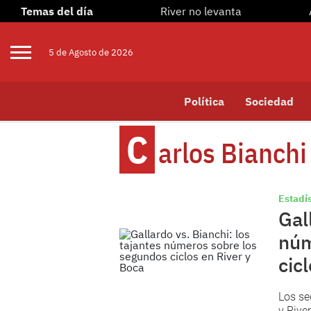
Temas del día
River no levanta
5 de
Agosto
de 2026
Política
Sociedad
C
Arlos Bianchi
Estadís
Gal
núm
cic
Los se
y Rive