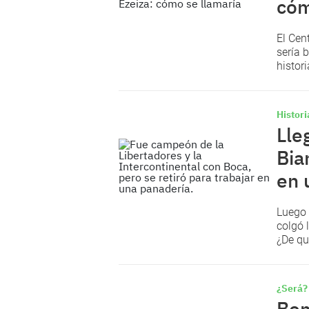
cóm
El Cen
sería 
histori
Histori
Lle
Bia
en 
Luego 
colgó 
¿De qu
¿Será?
Bom