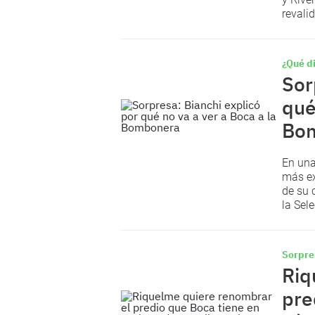
revali
¿Qué di
Sor
qué
Bo
En una
más ex
de su 
la Sel
Sorpre
Riq
pre