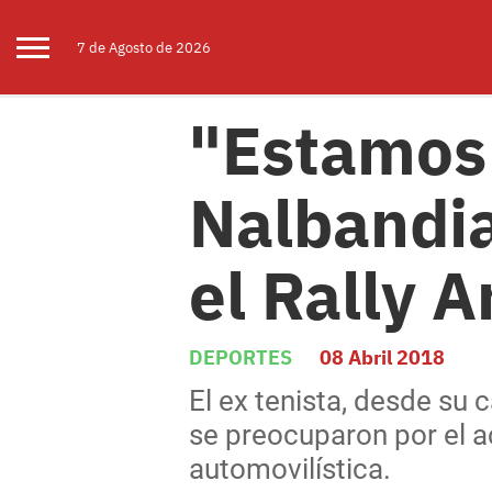
7 de
Agosto
de 2026
"Estamos 
Nalbandia
el Rally 
DEPORTES
08 Abril 2018
El ex tenista, desde su 
se preocuparon por el a
automovilística.