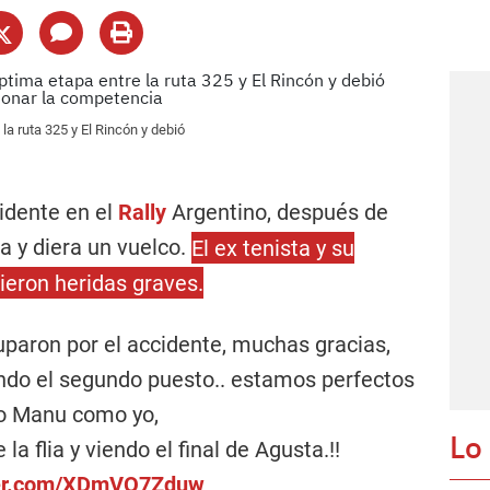
 la ruta 325 y El Rincón y debió
idente en el
Rally
Argentino, después de
ta y diera un vuelco.
El ex tenista y su
rieron heridas graves.
uparon por el accidente, muchas gracias,
ando el segundo puesto.. estamos perfectos
o Manu como yo,
Lo
la flia y viendo el final de Agusta.!!
tter.com/XDmVQ7Zduw