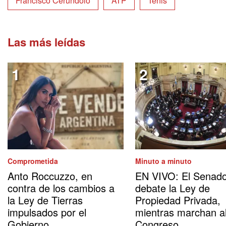
Francisco Cerúndolo
ATP
Tenis
Las más leídas
Comprometida
Minuto a minuto
Anto Roccuzzo, en
EN VIVO: El Senad
contra de los cambios a
debate la Ley de
la Ley de Tierras
Propiedad Privada,
impulsados por el
mientras marchan a
Gobierno
Congreso