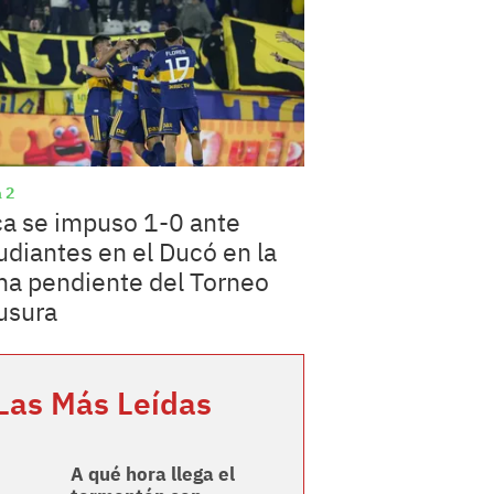
 2
a se impuso 1-0 ante
udiantes en el Ducó en la
ha pendiente del Torneo
usura
Las Más Leídas
A qué hora llega el