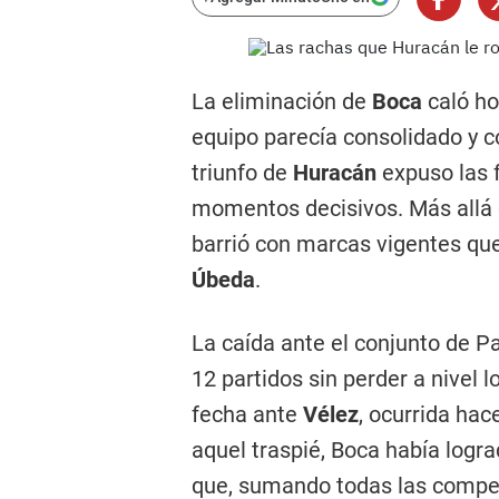
La eliminación de
Boca
caló h
equipo parecía consolidado y con
triunfo de
Huracán
expuso las f
momentos decisivos. Más allá d
barrió con marcas vigentes qu
Úbeda
.
La caída ante el conjunto de P
12 partidos sin perder a nivel l
fecha ante
Vélez
, ocurrida ha
aquel traspié, Boca había logr
que, sumando todas las compet