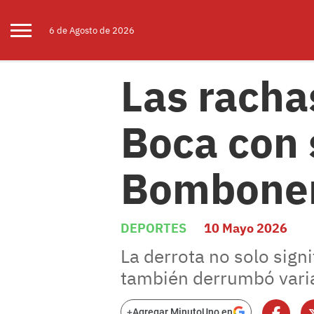
6 de
Agosto
de 2026
Las racha
Boca con 
Bombone
DEPORTES
10 Mayo 2026
La derrota no solo sign
también derrumbó varias
+
Agregar MinutoUno en