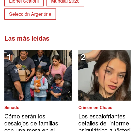
Lionel Scaloni
Mundial 2026
Selección Argentina
Las más leídas
Senado
Crimen en Chaco
Cómo serán los
Los escalofriantes
desalojos de familias
detalles del informe
con una mora en el
psiquiátrico a Victor