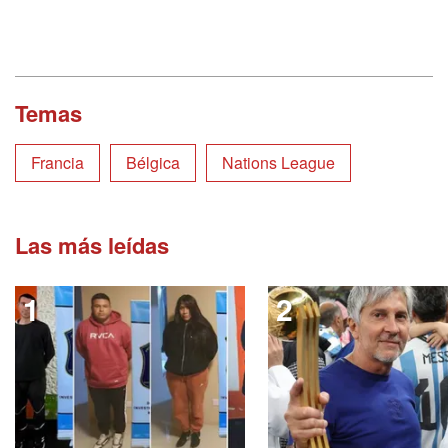
Temas
Francia
Bélgica
Nations League
Las más leídas