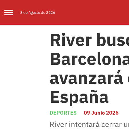
8 de
Agosto
de 2026
River bus
Barcelona
avanzará 
España
DEPORTES
09 Junio 2026
River intentará cerrar