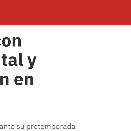
con
tal y
ón en
urante su pretemporada