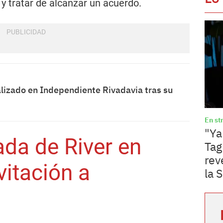
 y tratar de alcanzar un acuerdo.
alizado en Independiente Rivadavia tras su
En st
"Ya
da de River en
Tag
rev
vitación a
la 