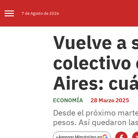
7 de
Agosto
de 2026
Vuelve a s
colectivo
Aires: cu
ECONOMÍA
28 Marzo 2025
Desde el próximo martes
pesos. Así quedaron las 
+
Agregar MinutoUno en