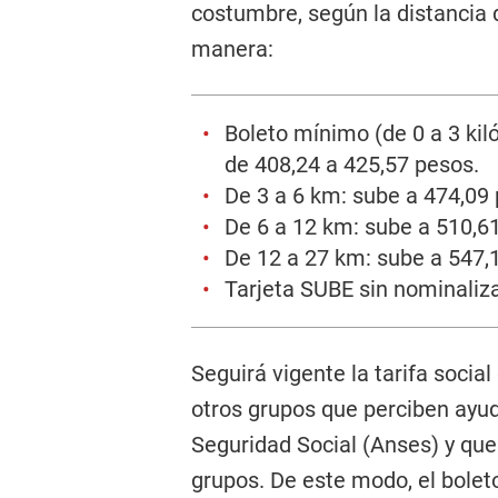
costumbre, según la distancia d
manera:
Boleto mínimo (de 0 a 3 kil
de 408,24 a 425,57 pesos.
De 3 a 6 km: sube a 474,09
De 6 a 12 km: sube a 510,6
De 12 a 27 km: sube a 547,
Tarjeta SUBE sin nominaliz
Seguirá vigente la tarifa socia
otros grupos que perciben ayud
Seguridad Social (Anses) y qu
grupos. De este modo, el bolet