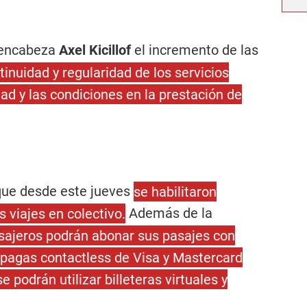
e encabeza
Axel Kicillof
el incremento de las
tinuidad y regularidad de los servicios
dad y las condiciones en la prestación de
que desde este jueves
se habilitaron
 viajes en colectivo.
Además de la
sajeros podrán abonar sus pasajes con
repagas contactless de Visa y Mastercard
 podrán utilizar billeteras virtuales y