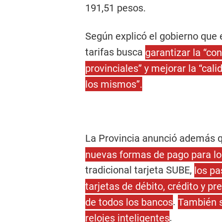
191,51 pesos.
Según explicó el gobierno qu
tarifas busca
garantizar la “con
provinciales” y mejorar la “cali
los mismos”.
La Provincia anunció además 
nuevas formas de pago para los
tradicional tarjeta SUBE,
los pa
tarjetas de débito, crédito y p
de todos los bancos
.
También se
relojes inteligentes
.