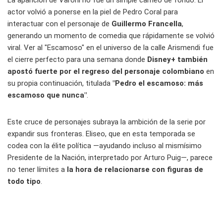
La aparición de Varoni no fue un simple cameo de fondo. El
actor volvió a ponerse en la piel de Pedro Coral para
interactuar con el personaje de
Guillermo Francella
,
generando un momento de comedia que rápidamente se volvió
viral. Ver al "Escamoso" en el universo de la calle Arismendi fue
el cierre perfecto para una semana donde
Disney+ también
apostó fuerte por el regreso del personaje colombiano
en
su propia continuación, titulada
"Pedro el escamoso: más
escamoso que nunca"
.
Este cruce de personajes subraya la ambición de la serie por
expandir sus fronteras. Eliseo, que en esta temporada se
codea con la élite política —ayudando incluso al mismísimo
Presidente de la Nación, interpretado por Arturo Puig—, parece
no tener límites a
la hora de relacionarse con figuras de
todo tipo
.