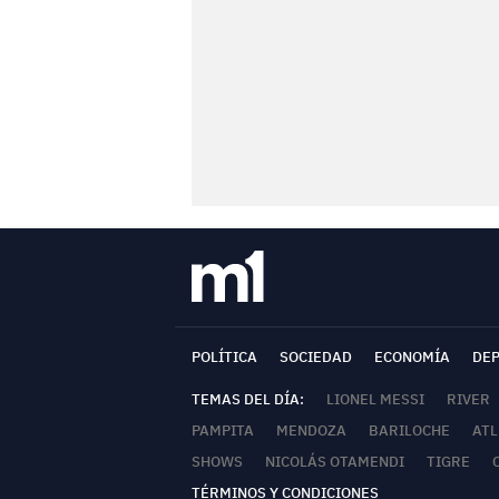
POLÍTICA
SOCIEDAD
ECONOMÍA
DE
TEMAS DEL DÍA:
LIONEL MESSI
RIVER
PAMPITA
MENDOZA
BARILOCHE
ATL
SHOWS
NICOLÁS OTAMENDI
TIGRE
TÉRMINOS Y CONDICIONES