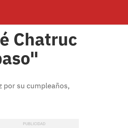
sé Chatruc
paso"
riz por su cumpleaños,