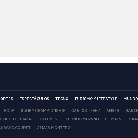
PORTES
ESPECTÁCULOS
TECNO
TURISMO Y LIFESTYLE
MUNDO
BOCA
RUGBY CHAMPIONSHIP
CARLOS TEVEZ
ANSES
BARC
ÉTICO TUCUMÁN
TALLERES
FACUNDO MOYANO
LLUVIAS
RODR
CHACHO COUDET
AMAIA MONTERO