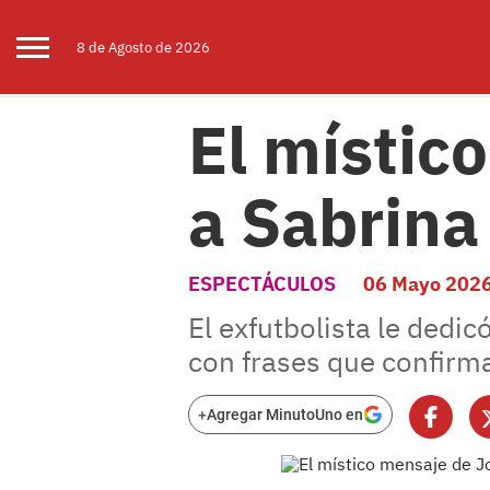
8 de
Agosto
de 2026
El místic
a Sabrina
ESPECTÁCULOS
06 Mayo 202
El exfutbolista le dedi
con frases que confirm
+
Agregar MinutoUno en