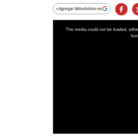
+
Agregar MinutoUno en
The media could not be loaded, eithe
for