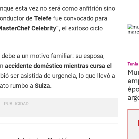
unque esta vez no será como anfitrión sino
conductor de
Telefe
fue convocado para
MasterChef Celebrity”,
el exitoso ciclo
 debe a un motivo familiar: su esposa,
Tenía
un
accidente doméstico mientras cursa el
Mur
bió ser asistida de urgencia, lo que llevó a
emp
iato rumbo a
Suiza.
épo
arg