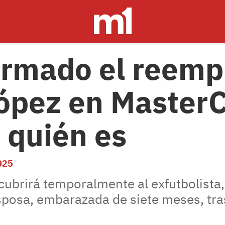
irmado el reemp
ópez en Master
: quién es
025
 cubrirá temporalmente al exfutbolista,
posa, embarazada de siete meses, tra