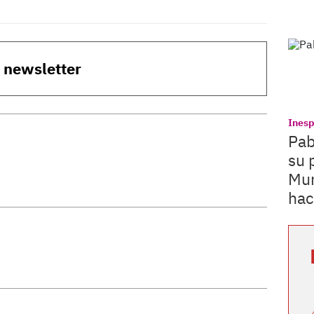
o newsletter
Ines
Pab
su 
Mun
hac