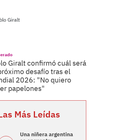
perado
lo Giralt confirmó cuál será
próximo desafío tras el
dial 2026: "No quiero
er papelones"
Las Más Leídas
Una niñera argentina