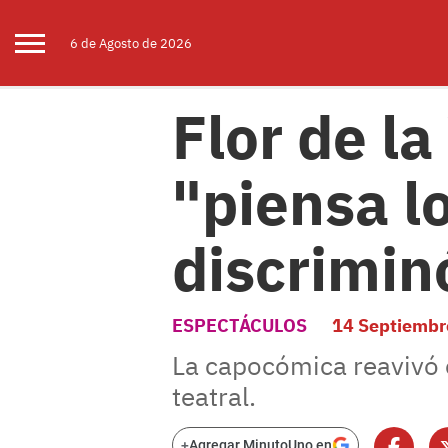
6 de
Agosto
de 2026
Flor de l
"piensa l
discrimin
ESPECTÁCULOS
14 Septiembr
La capocómica reavivó el
teatral.
+
Agregar MinutoUno en