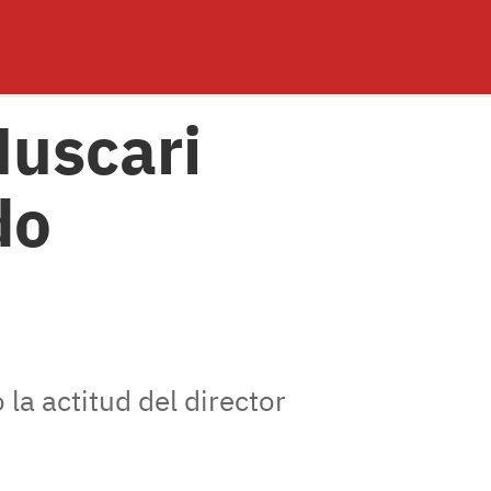
Muscari
do
 la actitud del director