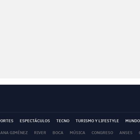
PORTES
ESPECTÁCULOS
TECNO
TURISMO Y LIFESTYLE
MUNDO
SANA GIMÉNEZ
RIVER
BOCA
MÚSICA
CONGRESO
ANSES