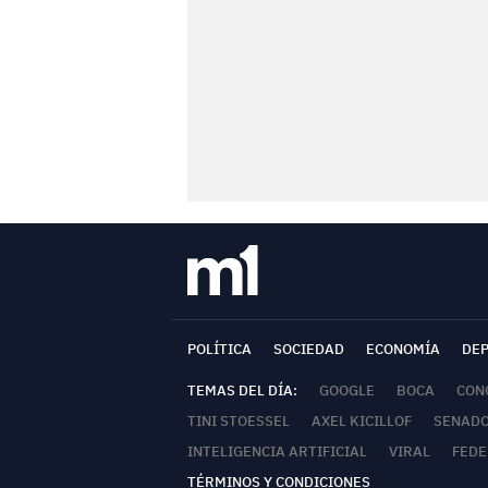
POLÍTICA
SOCIEDAD
ECONOMÍA
DE
TEMAS DEL DÍA:
GOOGLE
BOCA
CON
TINI STOESSEL
AXEL KICILLOF
SENAD
INTELIGENCIA ARTIFICIAL
VIRAL
FEDE
TÉRMINOS Y CONDICIONES