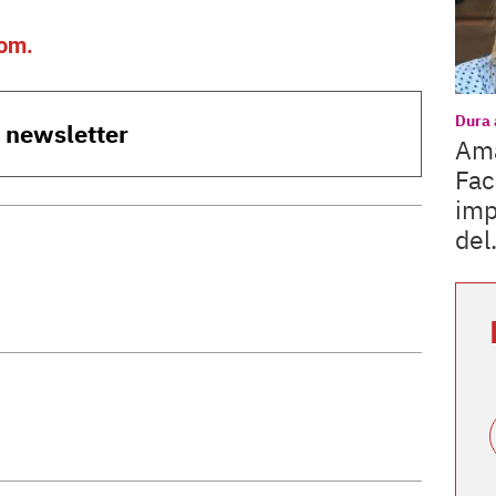
com
.
Dura 
o newsletter
Ama
Fac
imp
del.