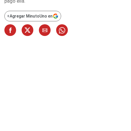
pagó ella.
+
Agregar MinutoUno en