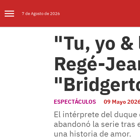
7 de
Agosto
de 2026
"Tu, yo & 
Regé-Jean
"Bridgert
ESPECTÁCULOS
09 Mayo 202
El intérprete del duque
abandonó la serie tras 
una historia de amor.