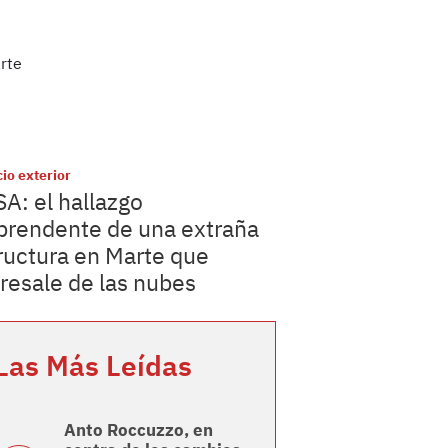
io exterior
A: el hallazgo
prendente de una extraña
ructura en Marte que
resale de las nubes
Las Más Leídas
Anto Roccuzzo, en