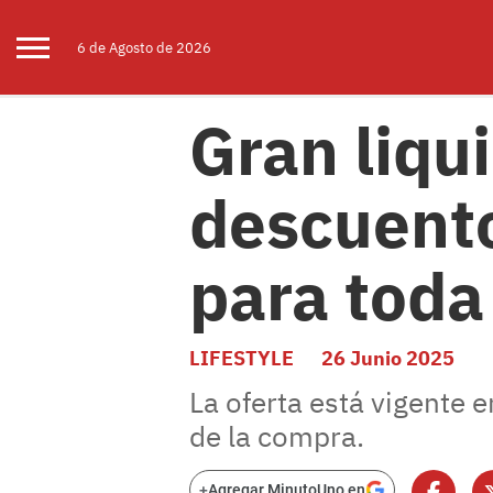
6 de
Agosto
de 2026
Gran liqu
descuento
para toda 
LIFESTYLE
26 Junio 2025
La oferta está vigente 
de la compra.
+
Agregar MinutoUno en