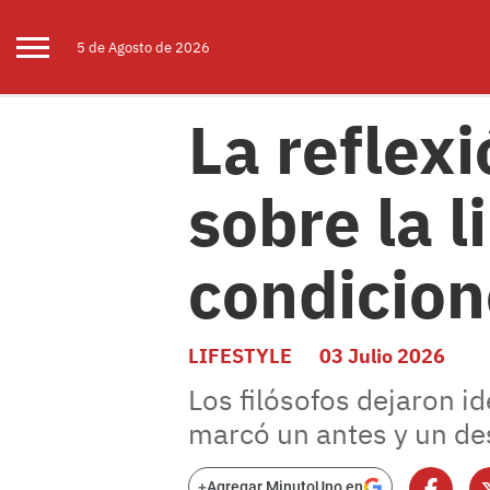
5 de
Agosto
de 2026
La reflex
sobre la 
condicion
LIFESTYLE
03 Julio 2026
Los filósofos dejaron i
marcó un antes y un des
+
Agregar MinutoUno en