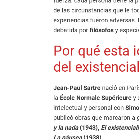
fuerza: cada persona tiene la po
de las circunstancias que le to
experiencias fueron adversas. P
debatida por
filósofos
y especia
Por qué esta i
del existencia
Jean-Paul Sartre
nació en Parí
la
École Normale Supérieure
y 
intelectual y personal con
Simo
publicó obras que marcaron a
y la nada
(1943),
El existenci
La náusea
(1938).