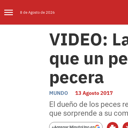
8 de
Agosto
de 2026
VIDEO: La
que un pe
pecera
MUNDO
13 Agosto 2017
El dueño de los peces r
que sorprende a su com
+
Agregar MinutoUno en