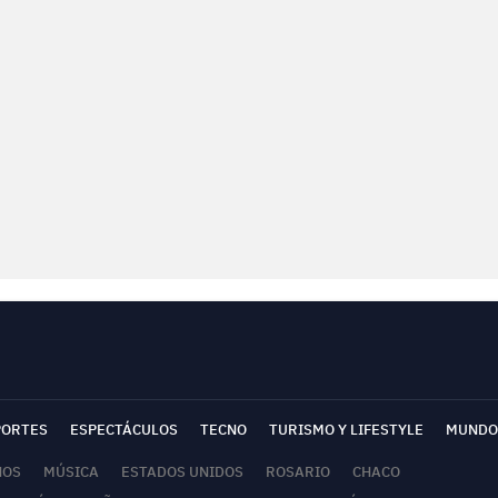
PORTES
ESPECTÁCULOS
TECNO
TURISMO Y LIFESTYLE
MUNDO
NOS
MÚSICA
ESTADOS UNIDOS
ROSARIO
CHACO