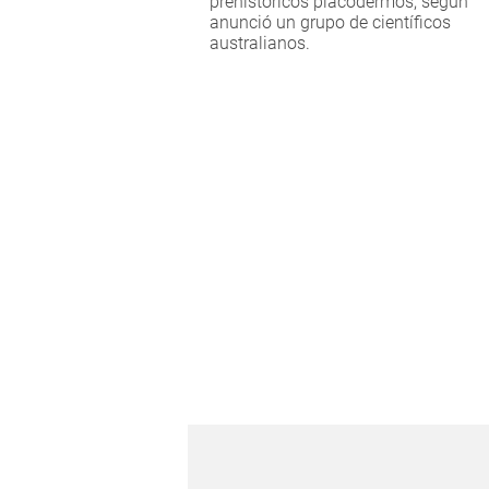
prehistóricos placodermos, según
anunció un grupo de científicos
australianos.