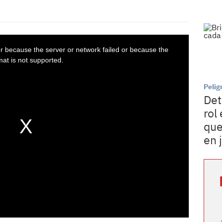
Pelig
Det
rol
que
en 