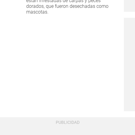
están infestadas de carpas y peces
dorados, que fueron desechadas como
mascotas.