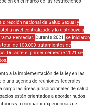
cepción en el marco de las restricciones
a dirección nacional de Salud Sexual y
ol a nivel centralizado y lo distribuye a
rograma Remediar.
Durante 2021,
se iniciaron
 total de 100.000 tratamientos de
s. Durante el primer semestre 2021 se
tos.
nto a la implementación de la ley en las
eció una agenda de reuniones federales
 cargo las áreas jurisdiccionales de salud
spacios están orientados a abordar nudos
rritorios y a compartir experiencias de