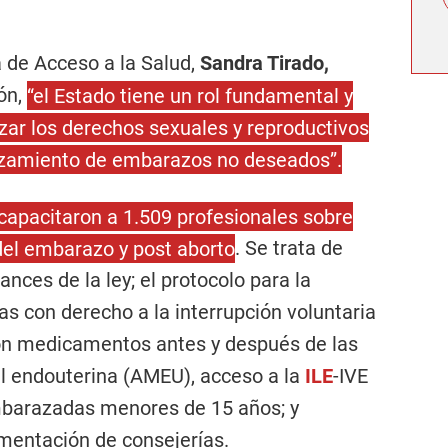
a de Acceso a la Salud,
Sandra Tirado,
ión,
“el Estado tiene un rol fundamental y
zar los derechos sexuales y reproductivos
orzamiento de embarazos no deseados”.
 capacitaron a 1.509 profesionales sobre
 del embarazo y post aborto
. Se trata de
nces de la ley; el protocolo para la
as con derecho a la interrupción voluntaria
con medicamentos antes y después de las
l endouterina (AMEU), acceso a la
ILE
-IVE
mbarazadas menores de 15 años; y
mentación de consejerías.