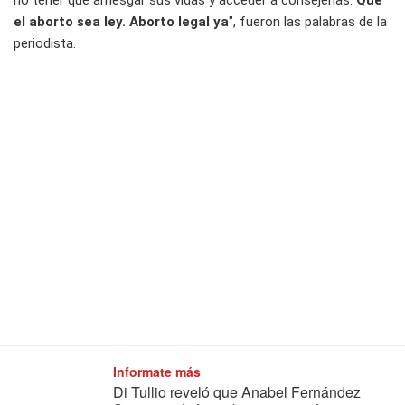
no tener que arriesgar sus vidas y acceder a consejerías.
Que
el aborto sea ley. Aborto legal ya
", fueron las palabras de la
periodista.
Informate más
Di Tullio reveló que Anabel Fernández