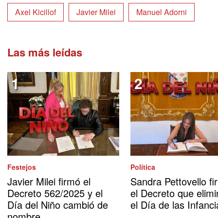
Axel Kicillof
Javier Milei
Manuel Adorni
Las más leídas
Festejos
Política
Javier Milei firmó el
Sandra Pettovello fi
Decreto 562/2025 y el
el Decreto que elimi
Día del Niño cambió de
el Día de las Infanci
nombre