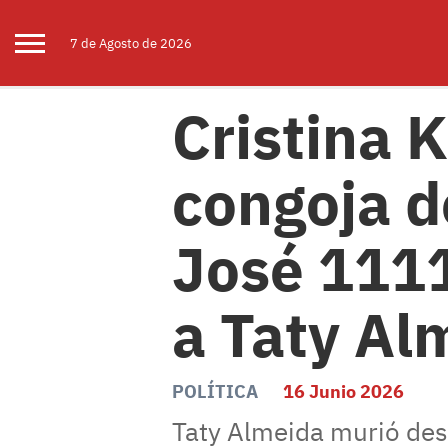
7 de
Agosto
de 2026
Cristina 
congoja d
José 1111
a Taty Al
POLÍTICA
16 Junio 2026
Taty Almeida murió des