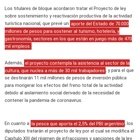
Los titulares de bloque acordaron tratar el Proyecto de ley
sobre sostenimiento y reactivación productiva de la actividad
turística nacional, que prevé un
aporte del Estado de 70.000
millones de pesos para sostener al turismo, hotelería, y
gastronomía, sectores en los que están en juego más de 470
mil empleos.
Además,
el proyecto contempla la asistencia al sector de la
cultura, que nuclea a más de 30 mil trabajadores
, y para el que
se destinarán 11 mil millones de pesos de inversión pública
para morigerar los efectos del freno total de la actividad
debido al aislamiento social derivado de la necesidad de
contener la pandemia de coronavirus.
En cuanto a
la pesca que aporta el 2,5% del PBI argentino
, los
diputados tratarán el proyecto de ley por el cual se modifica el
Capítulo XIII del régimen de infracciones y sanciones de la ley