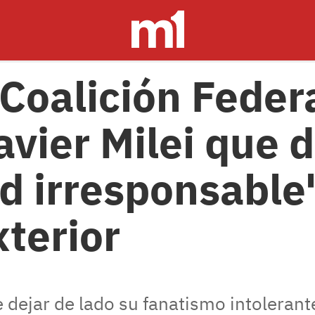
oalición Federa
avier Milei que 
ud irresponsable
xterior
e dejar de lado su fanatismo intoleran