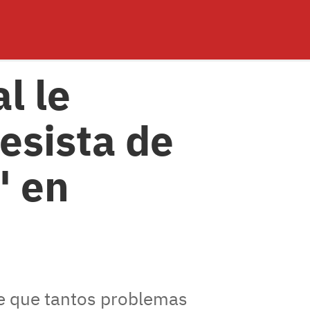
l le
desista de
" en
te que tantos problemas