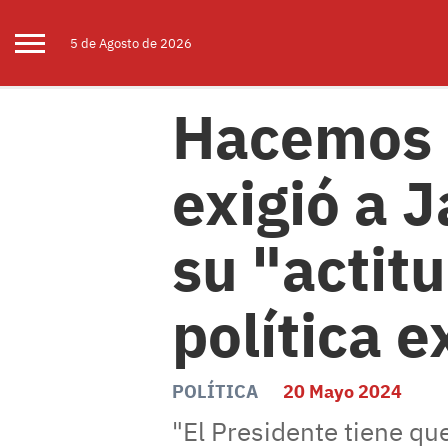
5 de
Agosto
de 2026
Hacemos C
exigió a J
su "actit
política e
POLÍTICA
20 Mayo 2024
"El Presidente tiene qu