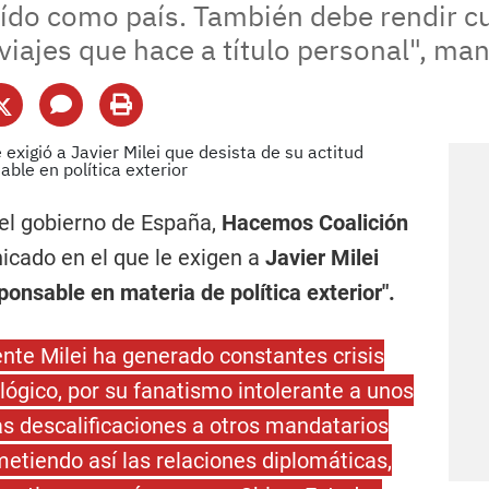
aído como país. También debe rendir cu
 viajes que hace a título personal", ma
 el gobierno de España,
Hacemos Coalición
cado en el que le exigen a
Javier Milei
ponsable en materia de política exterior".
ente Milei ha generado constantes crisis
lógico, por su fanatismo intolerante a unos
as descalificaciones a otros mandatarios
etiendo así las relaciones diplomáticas,