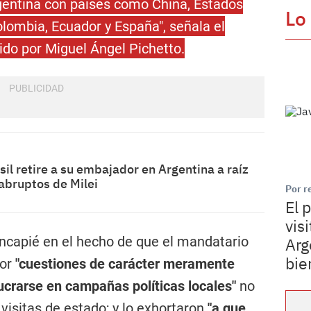
rgentina con países como China, Estados
Lo
Colombia, Ecuador y España", señala el
do por Miguel Ángel Pichetto.
il retire a su embajador en Argentina a raíz
abruptos de Milei
Por r
El 
vis
hincapié en el hecho de que el mandatario
Arg
bie
por
"cuestiones de carácter meramente
lucrarse en campañas políticas locales"
no
visitas de estado; y lo exhortaron
"a que