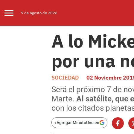
9 de
Agosto
de 2026
A lo Micke
por una 
SOCIEDAD
02 Noviembre 201
Será el próximo 7 de n
Marte.
Al satélite, que 
con los citados planeta
+
Agregar MinutoUno en