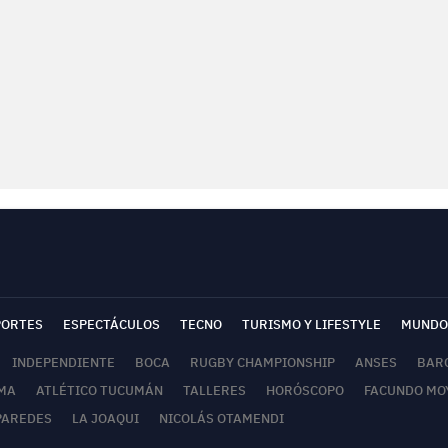
PORTES
ESPECTÁCULOS
TECNO
TURISMO Y LIFESTYLE
MUNDO
INDEPENDIENTE
BOCA
RUGBY CHAMPIONSHIP
ANSES
BAR
MA
ATLÉTICO TUCUMÁN
TALLERES
HORÓSCOPO
FACUNDO MO
PAREDES
LA JOAQUI
NICOLÁS OTAMENDI