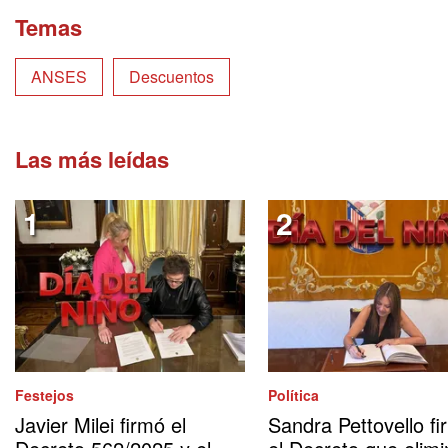
Temas
ANSES
Descuentos
Las más leídas
Festejos
Política
Javier Milei firmó el
Sandra Pettovello fi