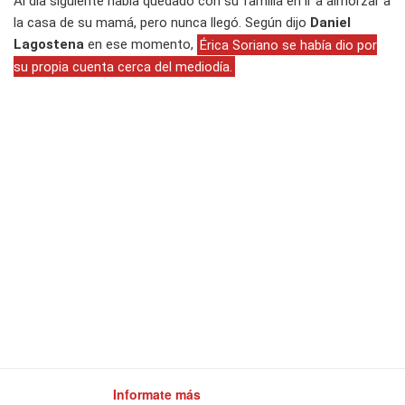
Al día siguiente había quedado con su familia en ir a almorzar a
la casa de su mamá, pero nunca llegó. Según dijo
Daniel
Lagostena
en ese momento,
Érica Soriano se había dio por
su propia cuenta cerca del mediodía.
Informate más