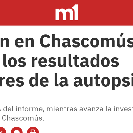
in en Chascomús
 los resultados
res de la autops
 del informe, mientras avanza la inves
n Chascomús.