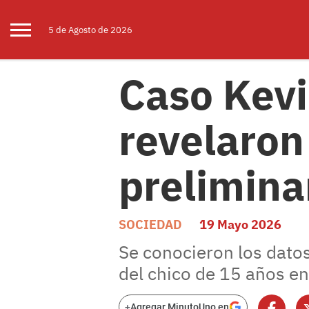
5 de
Agosto
de 2026
Caso Kev
revelaron
prelimina
SOCIEDAD
19 Mayo 2026
Se conocieron los datos
del chico de 15 años e
+
Agregar MinutoUno en