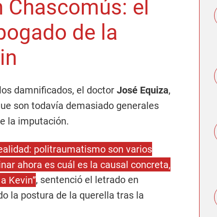
 Chascomús: el
bogado de la
in
los damnificados, el doctor
José Equiza
,
rgue son todavía demasiado generales
e la imputación.
ealidad: politraumatismo son varios
nar ahora es cuál es la causal concreta,
 a Kevin”
, sentenció el letrado en
do la postura de la querella tras la