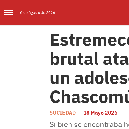
6 de
Agosto
de 2026
Estremece
brutal at
un adoles
Chascom
SOCIEDAD
18 Mayo 2026
Si bien se encontraba 