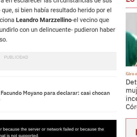
ra en esclarecer las circunstancias de sus
 que, si bien había resultado herido por el
rciona
Leandro Marzzellino
-el vecino que
undirlo con un delincuente- pudieron haber
so.
Giro 
Det
muj
e Facundo Moyano para declarar: casi chocan
inc
o
Cór