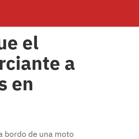
ue el
rciante a
s en
 a bordo de una moto