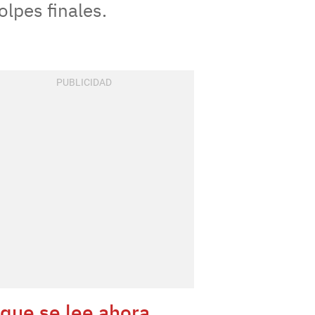
lpes finales.
 que se lee ahora