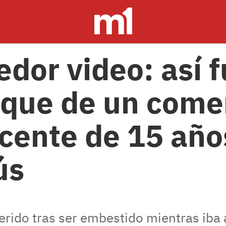
dor video: así f
aque de un come
cente de 15 año
ús
herido tras ser embestido mientras iba