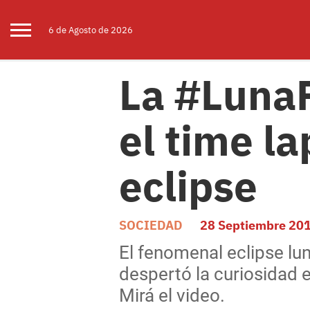
6 de
Agosto
de 2026
La #LunaR
el time l
eclipse
SOCIEDAD
28 Septiembre 20
El fenomenal eclipse lun
despertó la curiosidad
Mirá el video.