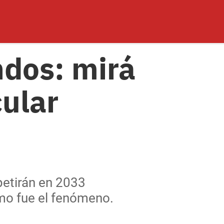
dos: mirá
cular
petirán en 2033
mo fue el fenómeno.