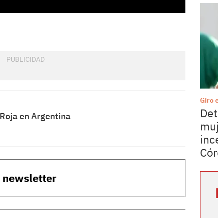
Giro 
Det
aRoja en Argentina
muj
inc
Cór
o newsletter