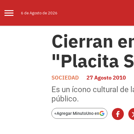
6 de
Agosto
de 2026
Cierran e
"Placita 
SOCIEDAD
27 Agosto 2010
Es un ícono cultural de 
público.
+
Agregar MinutoUno en