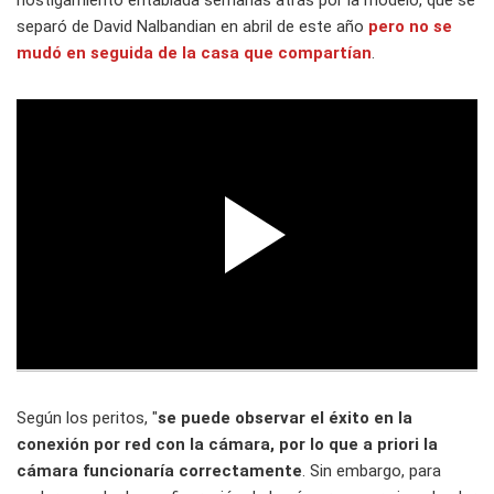
hostigamiento entablada semanas atrás por la modelo, que se
separó de David Nalbandian en abril de este año
pero no se
mudó en seguida de la casa que compartían
.
Según los peritos, "
se puede observar el éxito en la
conexión por red con la cámara, por lo que a priori la
cámara funcionaría correctamente
. Sin embargo, para