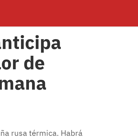
anticipa
lor de
semana
ña rusa térmica. Habrá