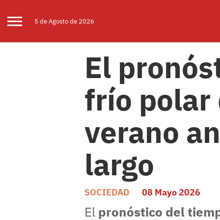
5 de
Agosto
de 2026
El pronós
frío polar
verano an
largo
SOCIEDAD
08 Mayo 2026
El
pronóstico del tiem