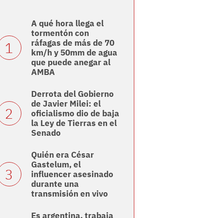
A qué hora llega el
tormentón con
ráfagas de más de 70
km/h y 50mm de agua
que puede anegar al
AMBA
Derrota del Gobierno
de Javier Milei: el
oficialismo dio de baja
la Ley de Tierras en el
Senado
Quién era César
Gastelum, el
influencer asesinado
durante una
transmisión en vivo
Es argentina, trabaja